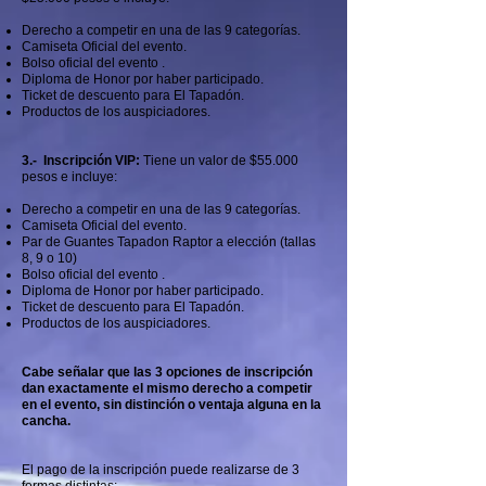
Derecho a competir en una de las 9 categorías.
Camiseta Oficial del evento.
Bolso oficial del evento .
Diploma de Honor por haber participado.
Ticket de descuento para El Tapadón.
Productos de los auspiciadores.
3.- Inscripción VIP:
Tiene un valor de $55.000
pesos e incluye:
Derecho a competir en una de las 9 categorías.
Camiseta Oficial del evento.
Par de Guantes Tapadon Raptor a elección (tallas
8, 9 o 10)
Bolso oficial del evento .
Diploma de Honor por haber participado.
Ticket de descuento para El Tapadón.
Productos de los auspiciadores.
Cabe señalar que las 3 opciones de inscripción
dan exactamente el mismo derecho a competir
en el evento, sin distinción o ventaja alguna en la
cancha.
​El pago de la inscripción puede realizarse de 3
formas distintas: