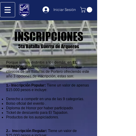
Iniciar Sesión
INSCRIPCIONES
5ta Batalla Guerra de Arqueros
Porque somos distintos a los demás, en
EL
TAPADON
buscamos romper los esquemas
clásicos de las Batallas de Portero ofreciendo este
año 3 opciones de inscripción, estas
son:
1.- Inscripción Popular:
Tiene un valor de apenas
$15.000 pesos e incluye:
Derecho a competir en una de las 9 categorías.
Bolso oficial del evento .
Diploma de Honor por haber participado.
Ticket de descuento para El Tapadon.
Productos de los auspiciadores.
2.- Inscripción Regular:
Tiene un valor de
$25.000 pesos e incluye: