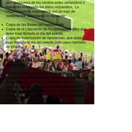
(por cualquiera de los medios antes señalados) y
habiendo entregado los datos requeridos, La
Organización le responderá con un mail de
confirmación adjuntando lo siguiente:
Copia de las Bases del campeonato.
Copia de la Liberación de Responsabilidades que
debe traer firmada el día del evento.
Copia de Autorización de Apoderado, que debe
traer firmada el día del evento (solo para menores
de edad).
Retiro de Kit de Jugador y Confirmación de
Asistencia:
La organización habilitará su local ubicado en
Condell #96, Oficina 3, Villa Alemana el día Viernes
21 de Febrero, de 11:00 a 18:00 hrs (horario
corrido) para que los participantes adelanten el
tramite de confirmar asistencia y retiro de sus kits
de jugador. De esta forma, los participantes deben
traer su:
Carnet de identidad o documento legalmente
valido que certifique identidad y edad.
Liberación de responsabilidades firmada.
Autorización de Apoderado firmada (solo para
menores de edad).