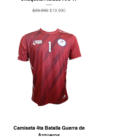
Precio
Precio de oferta
$29.990
$19.990
Camiseta 4ta Batalla Guerra de
Arqueros