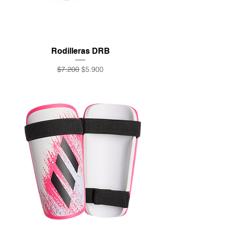
Rodilleras DRB
Precio
Precio de oferta
$7.200
$5.900