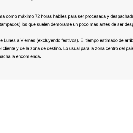
ma como máximo 72 horas hábiles para ser procesada y despachada (
stampados) los que suelen demorarse un poco más antes de ser de
e Lunes a Viernes (excluyendo festivos
). El tiempo estimado de arri
cliente y de la zona de destino. Lo usual para la zona centro del país
pacha la encomienda.
io de Atención:
Métodos de Pago
nes a Sábado:
Métodos de Despacho
:00 a 21:00 hrs.
gos y Festivos:
CERRADO
Políticas de Tieda