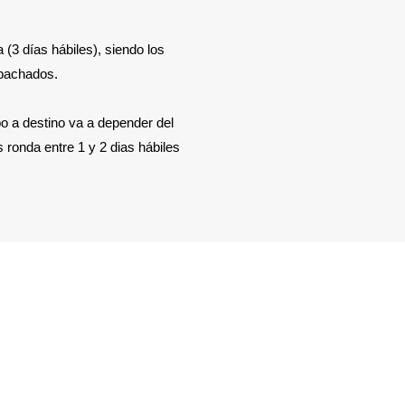
3 días hábiles), siendo los
spachados.
bo a destino va a depender del
 ronda entre 1 y 2 dias hábiles
Mi Cuenta
Mis pedidos
Mis direcciones
Mis tarjetas